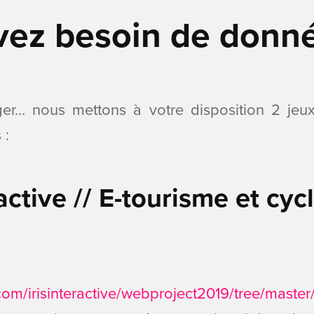
vez besoin de donné
ger… nous mettons à votre disposition 2 je
 :
active // E-tourisme et cyc
.com/irisinteractive/webproject2019/tree/maste