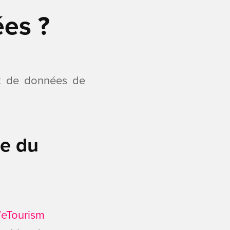
es ?
ux de données de
le du
r/eTourism