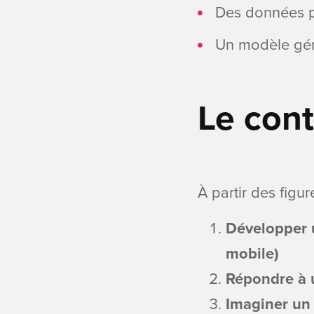
Des données p
Un modèle géné
Le cont
À partir des figu
Développer u
mobile)
Répondre à u
Imaginer un